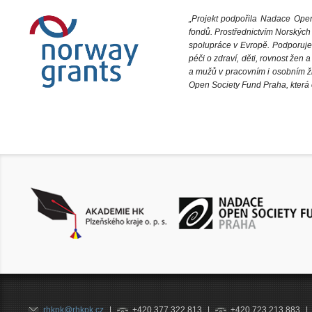
„Projekt podpořila Nadace Ope
fondů. Prostřednictvím Norských
spolupráce v Evropě. Podporuje 
péči o zdraví, děti, rovnost žen
a mužů v pracovním i osobním ž
Open Society Fund Praha, která 
rhkpk@rhkpk.cz
|
+420 377 322 813
|
+420 723 213 883
|