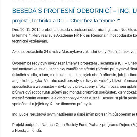
BESEDA S PROFESNÍ ODBORNICÍ – ING. LU
projekt „Technika a ICT - Cherchez la femme !“
Dne 10. 11. 2015 proběhla beseda s profesní odbornicí Ing. Lucií Neužilov
la femme !“, který realizuje Akademie HK PK při Regionální hospodářské ko
technické vzdělávání.
Akce se zúčastnilo 34 dívek z Masarykovo základní školy Plzeň, Jiráskovo 
Úvodem besedy byly dívky seznámeny s projektem „Technika a ICT – Cherche
své motivaci ke studiu technicky zaměřené střední (Střední průmyslová škol
úskalích studia, o tom, co jí studium technických oborů přineslo, jak ji od
anglického jazyka. V druhé části besedy se dívky dozvěděly bližší informac
specialistka a webmaster – dívky byly překvapeny širokým rozsahem uplatně
průmyslový robot YuMi určený pro montáž drobných součástek, který dokáž
mezinárodním veletrhu elektrotechniky Amper v Brně. Besedu si přišli posl
společnosti a jejich využití ve filmovém průmyslu.
Ing. Lucie Neužilová svým nadšením a úspěšným profesním působením je tí
Projekt podpořila Nadace Open Society Fund Praha z programu Dejme (že)n
z Norských fondů.